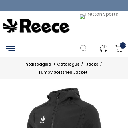
Home
Catalogus
SHOP
Maattabel
Startpagina
/
Catalogus
/
Jacks
/
Zoek
Tumby Softshell Jacket
Mijn
account
Contact