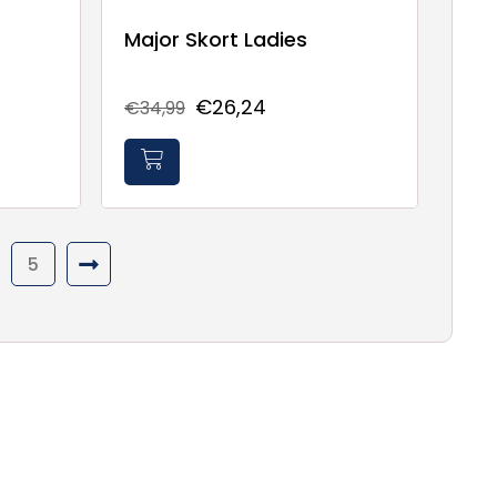
Major Skort Ladies
€26,24
€34,99
5