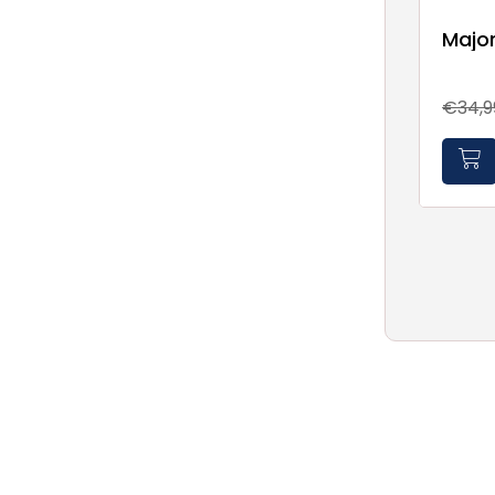
Major
€34,9