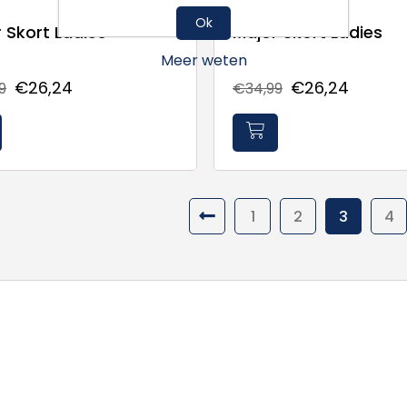
Ok
 Skort Ladies
Major Skort Ladies
Meer weten
€26,24
€26,24
9
€34,99
1
2
3
4