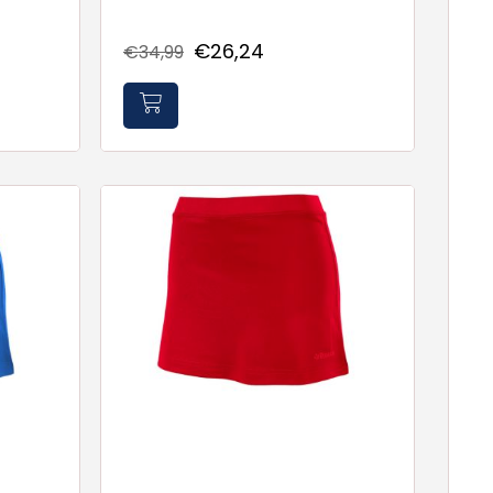
€26,24
€34,99