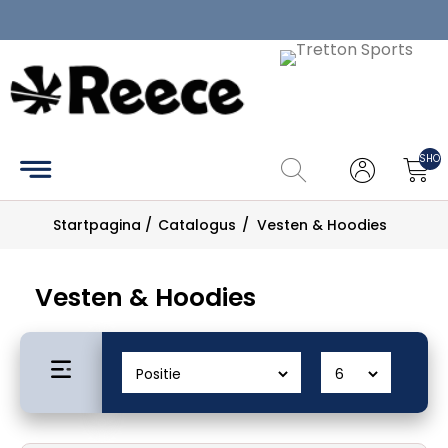
Home
Catalogus
SHOP
Maattabel
Startpagina
/
Catalogus
/
Vesten & Hoodies
Zoek
Mijn
Vesten & Hoodies
account
Contact