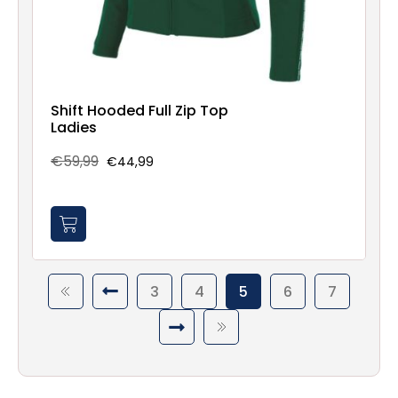
Shift Hooded Full Zip Top
Ladies
€59,99
€44,99
3
4
5
6
7