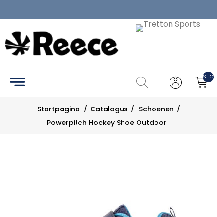
Home
Catalogus
SHOP
Maattabel
Startpagina
/
Catalogus
/
Schoenen
/
Zoek
Powerpitch Hockey Shoe Outdoor
Mijn
account
Contact