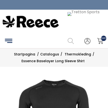
Home
Catalogus
SHOP
Maattabel
Startpagina
/
Catalogus
/
Thermokleding
/
Zoek
Essence Baselayer Long Sleeve Shirt
Mijn
account
Contact