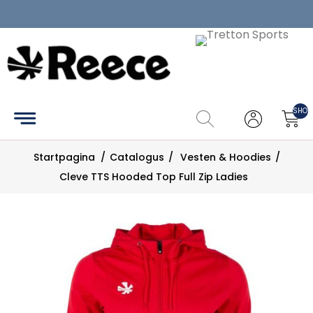
Home
Catalogus
SHOP
Maattabel
Startpagina
/
Catalogus
/
Vesten & Hoodies
/
Zoek
Cleve TTS Hooded Top Full Zip Ladies
Mijn
account
Contact