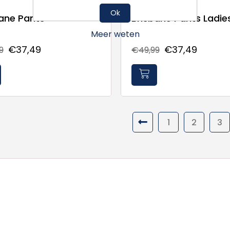
Ok
bane Pants
Brisbane Pants Ladie
Meer weten
€37,49
€37,49
9
€49,99
1
2
3