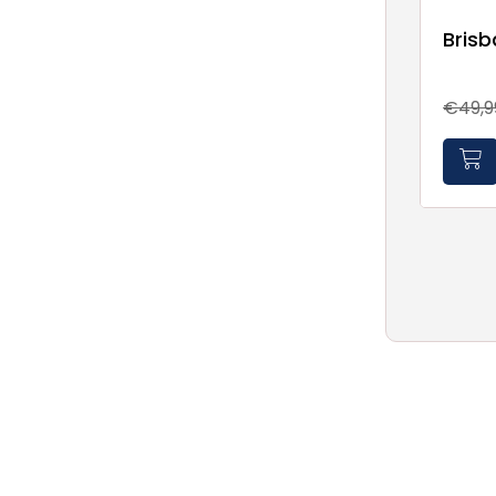
Bris
€49,9