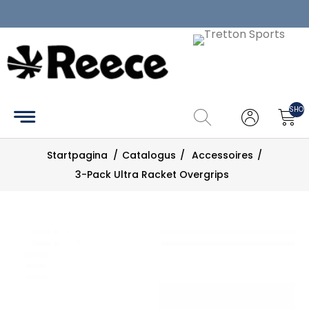
Home
Catalogus
SHOP
Maattabel
Startpagina
/
Catalogus
/
Accessoires
/
Zoek
3-Pack Ultra Racket Overgrips
Mijn
account
Contact